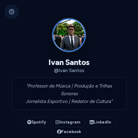
Arquivo Cultural Permanente
Nada se perde.
Filmes, álbuns, livros e
séries guardados para sempre.
Identidade portátil.
Sua curadoria pode
migrar para qualquer plataforma.
Dados seus.
Exportável, interoperável,
sempre acessível.
Ivan Santos
@Ivan Santos
"Professor de Música | Produção e Trilhas
Sonoras
Jornalista Esportivo | Redator de Cultura"
Spotify
Instagram
LinkedIn
Facebook