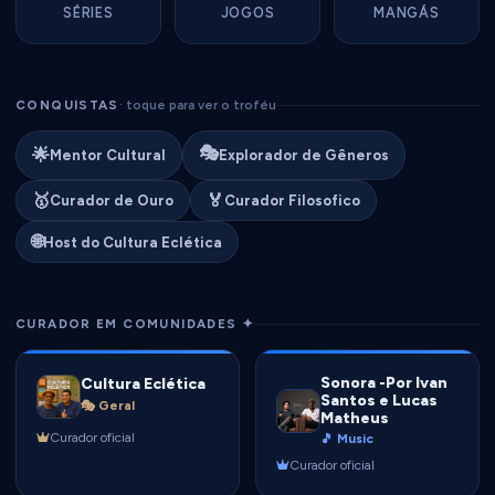
SÉRIES
JOGOS
MANGÁS
CONQUISTAS
· toque para ver o troféu
🎭
🌟
Mentor Cultural
Explorador de Gêneros
🥇
🏅
Curador de Ouro
Curador Filosofico
🌐
Host do Cultura Eclética
CURADOR EM COMUNIDADES ✦
Sonora -Por Ivan
Cultura Eclética
Santos e Lucas
🎭 Geral
Matheus
Curador oficial
🎵 Music
Curador oficial