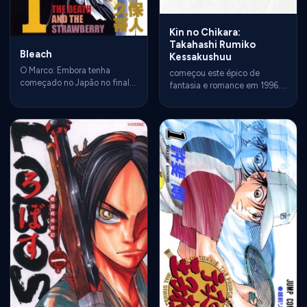
Kin no Chikara:
Takahashi Rumiko
Bleach
Kessakushuu
O Marco: Embora tenha
começou este épico de
começado no Japão no final
fantasia e romance em 1996.
de 2001, 2004 foi o ano da
A mistura de folclore japonês
virada. Foi em outubro de
com aventura e personagens
2004 que estreou a
cativantes garantiu seu lugar
adaptação em anime de
como um dos mangás mais
Bleach. Isso fez o mangá de
influentes da época.
Tite Kubo explodir
mundialmente, consolidando
o título oficialmente como
parte do lendário "Big Three"
da Shonen Jump (junto com
Naruto e One Piece). O estilo
estético urbano, as espadas
(Zanpakutous) e o clima cool
marcaram aquela geração.