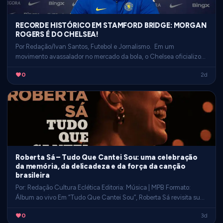
RECORDE HISTÓRICO EM STAMFORD BRIDGE: MORGAN
ROGERS É DO CHELSEA!
Por Redação/Ivan Santos, Futebol e Jornalismo. Em um
movimento avassalador no mercado da bola, o Chelsea oficializou
a contratação do meia-atacante Morgan Rogers, vindo do Asto…
0
2d
Roberta Sá – Tudo Que Cantei Sou: uma celebração
da memória, da delicadeza e da força da canção
brasileira
Por: Redação Cultura Eclética Editoria: Música | MPB Formato:
Álbum ao vivo Em “Tudo Que Cantei Sou”, Roberta Sá revisita sua
trajetória com elegância e transforma o palc…
0
3d