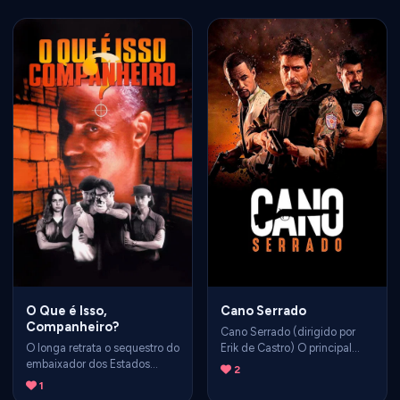
O Que é Isso,
Cano Serrado
Companheiro?
Cano Serrado (dirigido por
O longa retrata o sequestro do
Erik de Castro) O principal
embaixador dos Estados
diferencial do filme foi tentar
2
Unidos no Brasil, Charles
consolidar o subgênero
1
Burke Elbrick, em setembro de
conhecido como neo-western