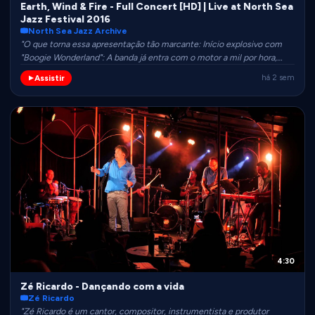
Earth, Wind & Fire - Full Concert [HD] | Live at North Sea
Jazz Festival 2016
North Sea Jazz Archive
"O que torna essa apresentação tão marcante: Início explosivo com
"Boogie Wonderland": A banda já entra com o motor a mil por hora,
estabelecendo o tom do show logo nos primeiros segundos. A energia
Assistir
há 2 sem
de Verdine White: O trabalho de baixo e a movimentação dele no
palco mostram por que ele é um dos baixistas mais icônicos da
história do soul/funk."
4:30
Zé Ricardo - Dançando com a vida
Zé Ricardo
"Zé Ricardo é um cantor, compositor, instrumentista e produtor