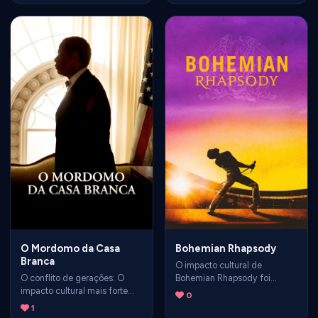
1969, realizado por militantes
(faroeste moderno)
do MR-8 e da ALN. O evento é
ambientado no Cerrado
um divisor de águas que
brasileiro. A trama acompanha
exemplifica a radicalização
o Sargento Sebastião (Rubens
da oposição ao regime militar
Caribé) em uma busca
após a promulgação do AI-5
implacável de vingança pela
em 1968.
morte do irmão, abordando
corrupção policial e violência
brutal no interior de Goiás.
O Mordomo da Casa
Bohemian Rhapsody
Branca
O impacto cultural de
O conflito de gerações: O
Bohemian Rhapsody foi
impacto cultural mais forte
gigantesco, funcionando
0
está na relação entre Cecil e
como uma verdadeira ponte
1
seu filho mais velho, Louis.
geracional e redefinindo a