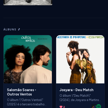
ÁLBUNS 🎵
Salomão Soares -
Josyara - Deu Match
Outros Ventos
O álbum \"Deu Match\"
O álbum \"Outros Ventos\"
(2024), de Josyara e Martins,
(2025) é o terceiro trabalho
é um projeto que celebra o
2