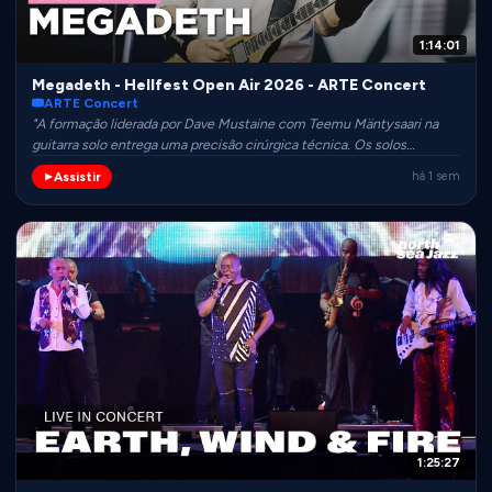
1:14:01
Megadeth - Hellfest Open Air 2026 - ARTE Concert
ARTE Concert
"A formação liderada por Dave Mustaine com Teemu Mäntysaari na
guitarra solo entrega uma precisão cirúrgica técnica. Os solos
clássicos de ícones como Marty Friedman são executados com
Assistir
há 1 sem
absoluto respeito à obra original, combinados com uma cozinha
rítmica impecável e pesada."
1:25:27