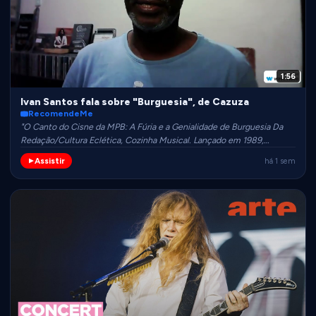
1:56
Ivan Santos fala sobre "Burguesia", de Cazuza
RecomendeMe
"O Canto do Cisne da MPB: A Fúria e a Genialidade de Burguesia Da
Redação/Cultura Eclética, Cozinha Musical. Lançado em 1989,
Burguesia não foi apenas o quinto álbum de estúdio de Cazuza; foi um
Assistir
há 1 sem
manifesto de urgência visceral. Gravado enquanto o cantor e
compositor enfrentava o estágio avançado da AIDS — utilizando
muitas vezes uma cadeira de rodas e com a voz debilitada —, o disco
duplo é o retrato definitivo de um artista operando em rota de colisão
com o tempo, recusando-se a baixar o tom."