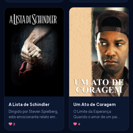
Enquanto o pai representa a
indústria do cinema. O filme
sobrevivência por meio da
não apenas reintroduziu o
submissão pacífica e do
Queen para o topo das
trabalho impecável, o filho se
paradas globais, mas também
junta aos Freedom Riders e
transformou a maneira como
aos Panteras Negras para lutar
Hollywood faz biografias
ativamente contra a
musicais.
segregação racial.
A Lista de Schindler
Um Ato de Coragem
Dirigido por Steven Spielberg,
O Limite da Esperança:
este emocionante relato em
Quando o amor de um pai
preto e branco narra a história
desafia um sistema falido Da
2
4
real de Oskar Schindler, um
Redação Cultura Eclética/
empresário alemão que salvou
Ivan Santos A linha que