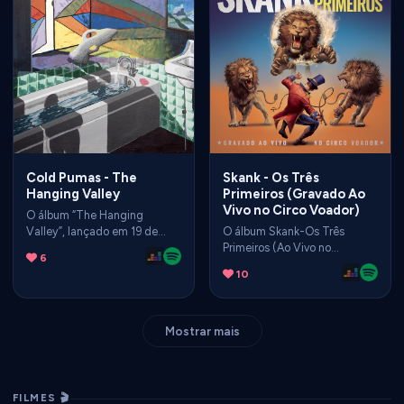
dos palcos) com a multi-
ver”, vindo acompanhado de
instrumentista e vencedora do
um média-metragem no
Grammy Esperanza Spalding.
YouTube.
Cold Pumas - The
Skank - Os Três
Hanging Valley
Primeiros (Gravado Ao
Vivo no Circo Voador)
O álbum “The Hanging
Valley”, lançado em 19 de
O álbum Skank-Os Três
agosto de 2016, é o segundo
Primeiros (Ao Vivo no
6
trabalho de estúdio da banda
Mineirão), lançado em 2018, é
10
britânica Cold Pumas.
um registro histórico que
Surgindo quatro anos após a
celebra o início da carreira da
estreia, o disco marcou a
banda mineira, revisitando na
transição do grupo de um trio
íntegra o repertório dos discos
Mostrar mais
para um quarteto, refinando
Skank (1993). Calango (1994)
sua sonoridade densa e
e O Samba Poconé (1996).
hipnótica.
FILMES 🎬