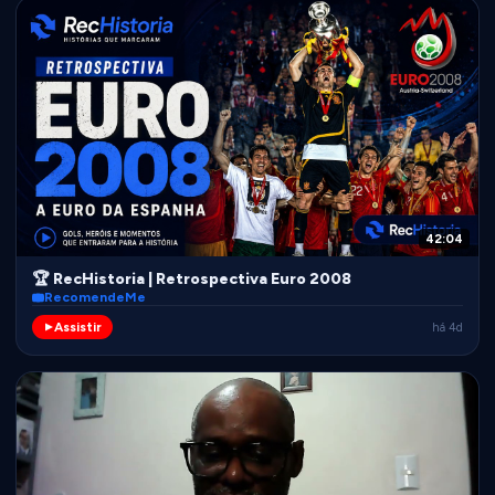
42:04
🏆 RecHistoria | Retrospectiva Euro 2008
RecomendeMe
Assistir
há 4d