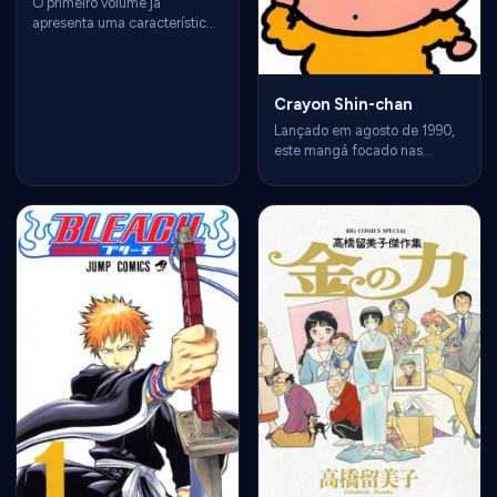
O primeiro volume já
apresenta uma característica
que se tornaria central na
franquia: um grupo de
personagens isolado em um
Crayon Shin-chan
local de atmosfera
claustrofóbica, uma
Lançado em agosto de 1990,
sequência de mortes e um
este mangá focado nas
mistério que depende de
travessuras ácidas e sem filtro
pistas, álibis e dedução
do garotinho Shinnosuke
lógica. A escolha de uma
(Shin-chan) de 5 anos
antiga casa de ópera em uma
quebrou barreiras de humor.
ilha isolada é especialmente
Tornou-se um ícone cultural
eficiente. O cenário não é
massivo no Japão e no
apenas decoração: ele cria a
mundo, provando que tirinhas
sensação de que os
de comédia cotidiana podiam
personagens estão presos
gerar um império de
dentro do próprio enigma.
entretenimento.