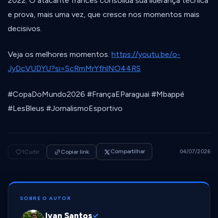
2022. O atacante francês consolida sua liderança técnica
e prova, mais uma vez, que cresce nos momentos mais
decisivos.
Veja os melhores momentos.
https://youtu.be/o-
JyDcVUDYU?si=ScRmMrYfhlNO44RS
#CopaDoMundo2026 #FrançaEParaguai #Mbappé
#LesBleus #JornalismoEsportivo
Compartilhar
1
Curtir
Copiar link
04/07/2026
SOBRE O AUTOR
Ivan Santos
✓