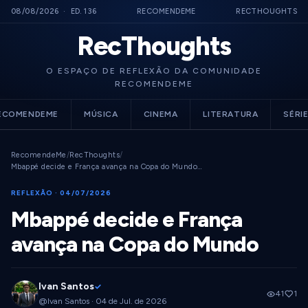
08/08/2026 · ED. 136
RECOMENDEME
RECTHOUGHTS
RecThoughts
O ESPAÇO DE REFLEXÃO DA COMUNIDADE
RECOMENDEME
ECOMENDEME
MÚSICA
CINEMA
LITERATURA
SÉRI
RecomendeMe
/
RecThoughts
/
Mbappé decide e França avança na Copa do Mundo…
REFLEXÃO · 04/07/2026
Mbappé decide e França
avança na Copa do Mundo
Ivan Santos
✓
41
1
@Ivan Santos · 04 de Jul. de 2026