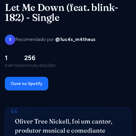
Let Me Down (feat. blink-
182) - Single
Recomendado por
@1uc4s_m4theus
1
1
256
CURTIDAS
VISUALIZAÇÕES
Ouvir no Spotify
Oliver Tree Nickell, foi um cantor,
produtor musical e comediante