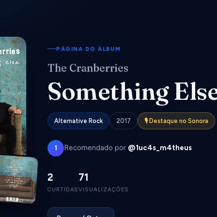
PÁGINA DO ÁLBUM
The Cranberries
Something Els
Alternative Rock
2017
🎙️ Destaque no Sonora
Recomendado por
@1uc4s_m4theus
1
2
71
CURTIDAS
VISUALIZAÇÕES