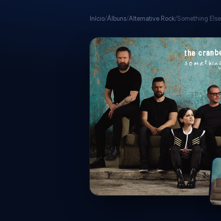
Início
/
Álbuns
/
Alternative Rock
/
Something Else