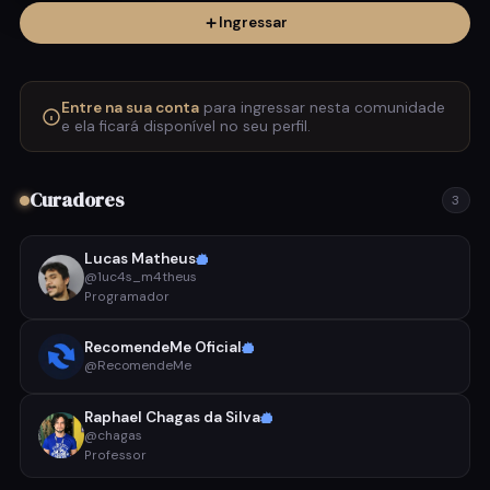
musicais que vão além do algoritmo. Se você
Ingressar
acredita que ouvir música é mais do que apertar o
play — é explorar contextos, descobrir novos
artistas e revisitar clássicos com profundidade —
este é o seu lugar. Nesta comunidade você vai
Entre na sua conta
para ingressar nesta comunidade
encontrar: 🎵 Recomendações de álbuns em alta
e ela ficará disponível no seu perfil.
qualidade sonora 🎼 Descobertas de jazz, música
clássica, rock, MPB e muito mais 📀 Curadorias que
priorizam a experiência completa do álbum 🧠
Curadores
3
Contextos, histórias e bastidores que enriquecem
cada audição A proposta é simples: transformar a
escuta em uma experiência mais consciente, rica e
Lucas Matheus
memorável — conectando pessoas que valorizam
@1uc4s_m4theus
Programador
som de verdade.
RecomendeMe Oficial
@RecomendeMe
Raphael Chagas da Silva
@chagas
Professor