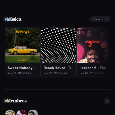
Música
12+ álbuns
Sweet Nobody - Revenge - Single
Beach House - Bloom
Jackson 5 - Third Album
1uc4s_m4theus
1uc4s_m4theus
1uc4s_m4theus
Membros
3