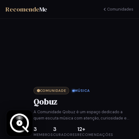
Recomende
Me
Comunidades
COMUNIDADE
MÚSICA
Qobuz
A Comunidade Qobuz é um espaço dedicado a
quem escuta música com atenção, curiosidade e
respeito pela qualidade sonora. Aqui, reunimos
3
3
12+
recomendações que valorizam álbuns completos,
MEMBROS
CURADORES
RECOMENDAÇÕES
gravações em alta fidelidade e experiências