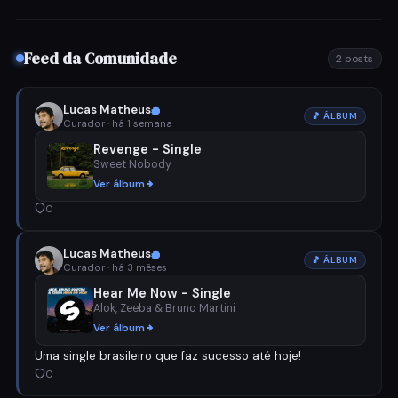
Feed da Comunidade
2 posts
Nova lista de álbuns
Adicionar álbuns
Lucas Matheus
🎵 ÁLBUM
Curador · há 1 semana
Revenge - Single
NOME DA LISTA
*
Sweet Nobody
Ver álbum
DESCRIÇÃO (OPCIONAL)
0
Digite para buscar álbuns na plataforma.
SELECIONADOS
0
Lucas Matheus
🎵 ÁLBUM
Curador · há 3 mêses
Nenhum álbum selecionado ainda.
Hear Me Now - Single
Cancelar
Criar lista
Alok, Zeeba & Bruno Martini
Ver álbum
Cancelar
Salvar
Uma single brasileiro que faz sucesso até hoje!
0