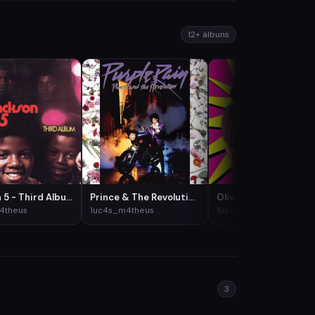
12+ álbuns
Jackson 5 - Third Album
Prince & The Revolution - Purple Rain
4theus
1uc4s_m4theus
1uc4s_m4theus
3