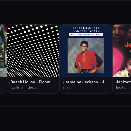
Cyndi Lauper - She's So Unusual
Beach House - Bloom
Jermaine Jackson - Jermaine Jackson: Greatest Hits
1uc4s_m4theus
malu
1uc4s_m