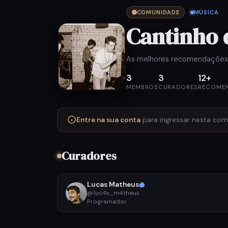
COMUNIDADE
MÚSICA
Cantinho 
As melhores recomendações d
3
3
12+
MEMBROS
CURADORES
RECOME
Entre na sua conta
para ingressar nesta comun
Curadores
Lucas Matheus
@1uc4s_m4theus
Programador