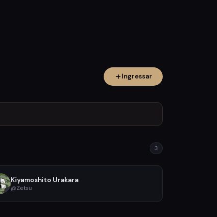
Ingressar
3
Kiyamoshito Urakara
@Zetsu