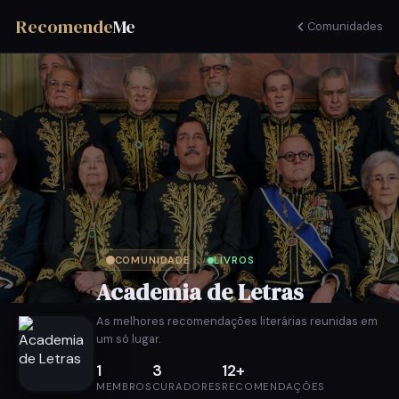
Recomende
Me
Comunidades
COMUNIDADE
LIVROS
Academia de Letras
As melhores recomendações literárias reunidas em
um só lugar.
1
3
12+
MEMBROS
CURADORES
RECOMENDAÇÕES