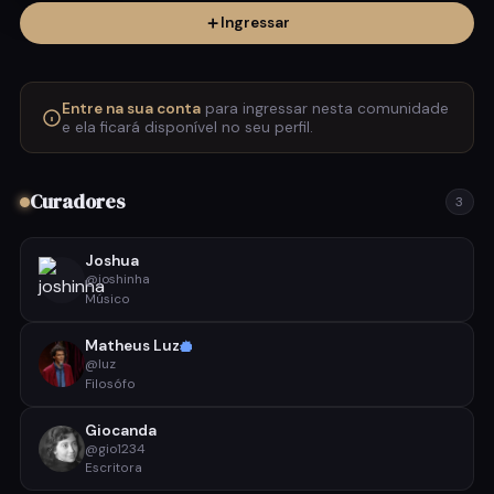
Ingressar
Entre na sua conta
para ingressar nesta comunidade
e ela ficará disponível no seu perfil.
Curadores
3
Joshua
@joshinha
Músico
Matheus Luz
@luz
Filosófo
Giocanda
@gio1234
Escritora