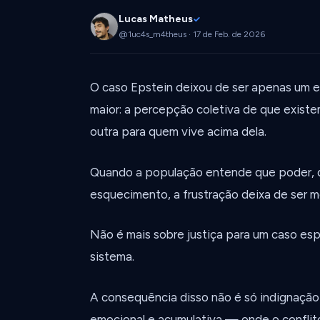
Lucas Matheus
✓
@1uc4s_m4theus · 17 de Feb. de 2026
O caso Epstein deixou de ser apenas um esc
maior: a percepção coletiva de que existe
outra para quem vive acima dela.
Quando a população entende que poder, d
esquecimento, a frustração deixa de ser mor
Não é mais sobre justiça para um caso espe
sistema.
A consequência disso não é só indignação n
emocional e acumulativa — onde o conflit