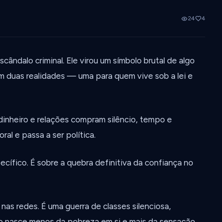
24
4
ândalo criminal. Ele virou um símbolo brutal de algo
m duas realidades — uma para quem vive sob a lei e
inheiro e relações compram silêncio, tempo e
al e passa a ser política.
cífico. É sobre a quebra definitiva da confiança no
as redes. É uma guerra de classes silenciosa,
o nasce menos da pobreza em si e mais da sensação