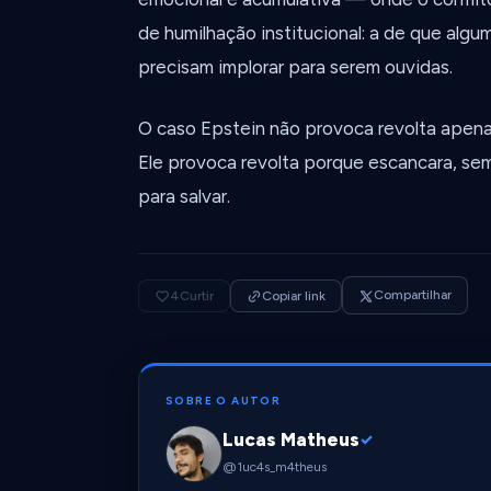
de humilhação institucional: a de que alg
precisam implorar para serem ouvidas.
O caso Epstein não provoca revolta apen
Ele provoca revolta porque escancara, se
para salvar.
Compartilhar
4
Curtir
Copiar link
SOBRE O AUTOR
Lucas Matheus
✓
@1uc4s_m4theus