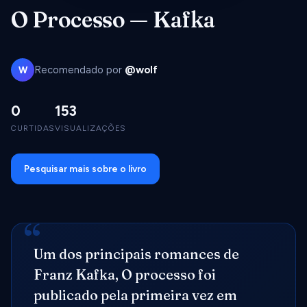
O Processo — Kafka
Recomendado por
@wolf
W
0
153
CURTIDAS
VISUALIZAÇÕES
Pesquisar mais sobre o livro
Um dos principais romances de
Franz Kafka, O processo foi
publicado pela primeira vez em