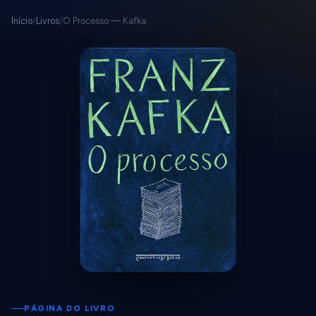
Início
/
Livros
/
O Processo — Kafka
PÁGINA DO LIVRO