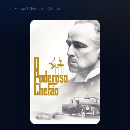
Início
/
Filmes
/
O Poderoso Chefão