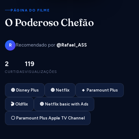
PÁGINA DO FILME
O Poderoso Chefão
Recomendado por
@Rafael_ASS
R
2
119
CURTIDAS
VISUALIZAÇÕES
🔵 Disney Plus
🔴 Netflix
🔹 Paramount Plus
🎬 Oldflix
🔴 Netflix basic with Ads
⚪ Paramount Plus Apple TV Channel