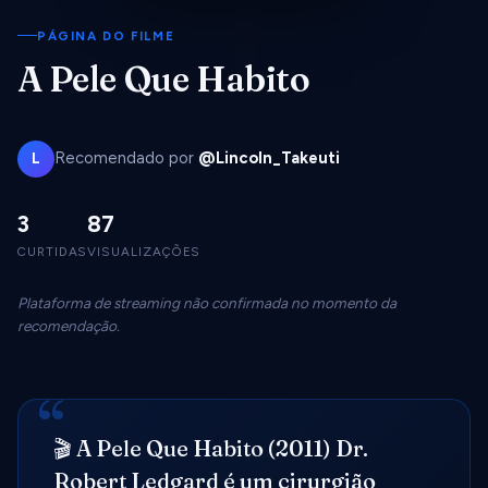
PÁGINA DO FILME
A Pele Que Habito
Recomendado por
@Lincoln_Takeuti
L
3
87
CURTIDAS
VISUALIZAÇÕES
Plataforma de streaming não confirmada no momento da
recomendação.
🎬 A Pele Que Habito (2011) Dr.
Robert Ledgard é um cirurgião