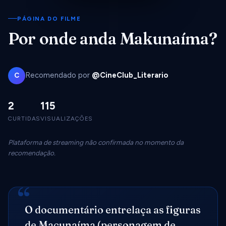
PÁGINA DO FILME
Por onde anda Makunaíma?
Recomendado por
@CineClub_Literario
C
2
115
CURTIDAS
VISUALIZAÇÕES
Plataforma de streaming não confirmada no momento da
recomendação.
O documentário entrelaça as figuras
de Macunaíma (personagem de