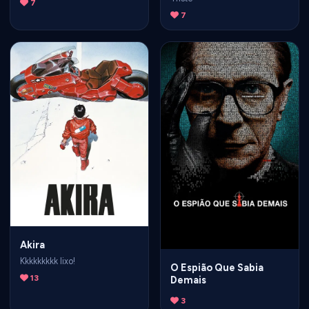
7
7
Akira
Kkkkkkkkk lixo!
O Espião Que Sabia
13
Demais
3