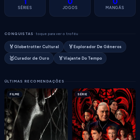
1
0
0
SÉRIES
JOGOS
MANGÁS
CONQUISTAS
· toque para ver o troféu
🏅
🏅
Globetrotter Cultural
Explorador De Gêneros
🥇
🏅
Curador de Ouro
Viajante Do Tempo
ÚLTIMAS RECOMENDAÇÕES
FILME
SÉRIE