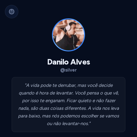
Arquivo Cultural Permanente
Nada se perde.
Filmes, álbuns, livros e
séries guardados para sempre.
Identidade portátil.
Sua curadoria pode
migrar para qualquer plataforma.
Dados seus.
Exportável, interoperável,
sempre acessível.
Danilo Alves
@silver
"A vida pode te derrubar, mas você decide
quando é hora de levantar. Você pensa o que vê,
por isso te enganam. Ficar quieto e não fazer
nada, são duas coisas diferentes. A vida nos leva
para baixo, mas nós podemos escolher se vamos
ou não levantar-nos."