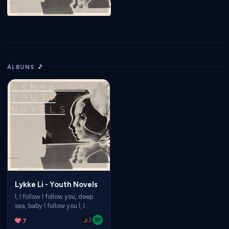
ÁLBUNS 🎵
Lykke Li - Youth Novels
I, I follow I follow you, deep
sea, baby I follow you I, I
follow I follow you, dark
7
doom, honey I follow you