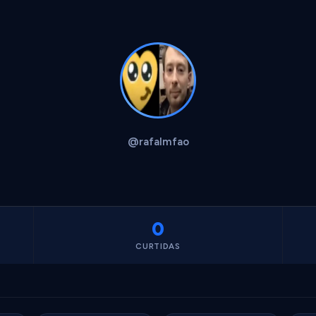
@rafalmfao
0
CURTIDAS