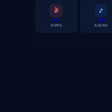
🎬
🎵
0
0
FILMES
ÁLBUNS