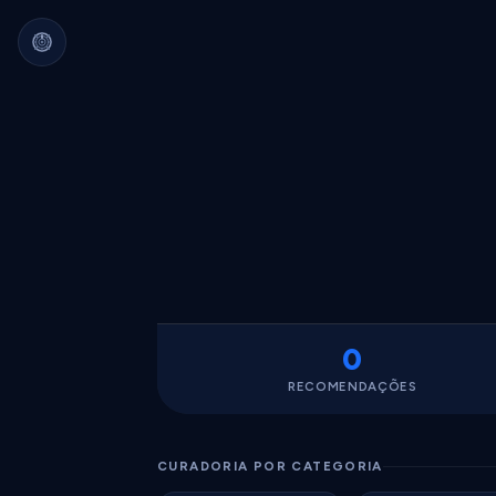
Arquivo Cultural Permanente
Nada se perde.
Filmes, álbuns, livros e
séries guardados para sempre.
Identidade portátil.
Sua curadoria pode
migrar para qualquer plataforma.
Dados seus.
Exportável, interoperável,
sempre acessível.
0
RECOMENDAÇÕES
CURADORIA POR CATEGORIA