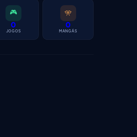
🎮
🎌
0
0
JOGOS
MANGÁS