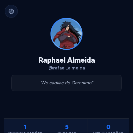
Arquivo Cultural Permanente
Nada se perde.
Filmes, álbuns, livros e
séries guardados para sempre.
Identidade portátil.
Sua curadoria pode
migrar para qualquer plataforma.
Dados seus.
Exportável, interoperável,
sempre acessível.
Raphael Almeida
@rafael_almeida
"No cadilac do Geronimo"
1
5
0