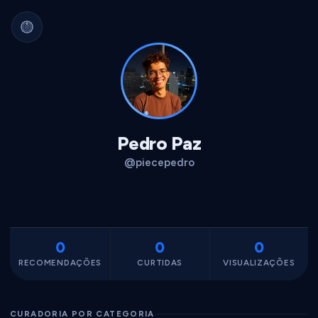
Arquivo Cultural Permanente
Nada se perde.
Filmes, álbuns, livros e
séries guardados para sempre.
Identidade portátil.
Sua curadoria pode
migrar para qualquer plataforma.
Dados seus.
Exportável, interoperável,
sempre acessível.
Pedro Paz
@piecepedro
0
0
0
RECOMENDAÇÕES
CURTIDAS
VISUALIZAÇÕES
CURADORIA POR CATEGORIA