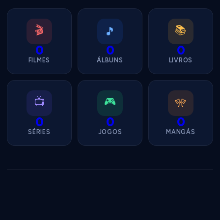
🎬
📚
🎵
0
0
0
FILMES
ÁLBUNS
LIVROS
📺
🎮
🎌
0
0
0
SÉRIES
JOGOS
MANGÁS