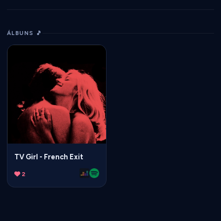
ÁLBUNS 🎵
TV Girl - French Exit
2