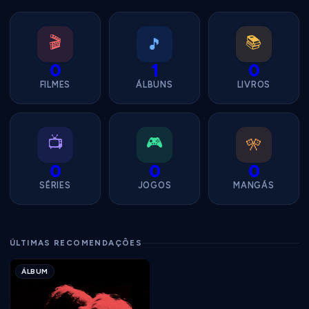
🎬
📚
🎵
0
1
0
FILMES
ÁLBUNS
LIVROS
📺
🎮
🎌
0
0
0
SÉRIES
JOGOS
MANGÁS
ÚLTIMAS RECOMENDAÇÕES
ÁLBUM