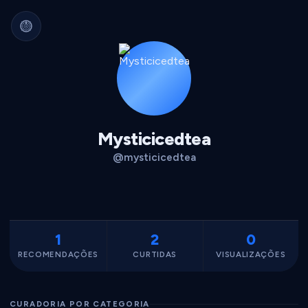
Arquivo Cultural Permanente
Nada se perde.
Filmes, álbuns, livros e
séries guardados para sempre.
Identidade portátil.
Sua curadoria pode
migrar para qualquer plataforma.
Dados seus.
Exportável, interoperável,
sempre acessível.
Mysticicedtea
@mysticicedtea
1
2
0
RECOMENDAÇÕES
CURTIDAS
VISUALIZAÇÕES
CURADORIA POR CATEGORIA