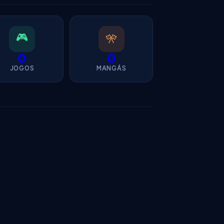
🎮
🎌
0
0
JOGOS
MANGÁS