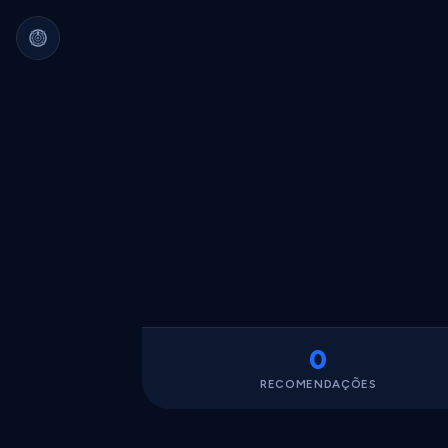
Arquivo Cultural Permanente
Nada se perde.
Filmes, álbuns, livros e
séries guardados para sempre.
Identidade portátil.
Sua curadoria pode
migrar para qualquer plataforma.
Dados seus.
Exportável, interoperável,
sempre acessível.
0
RECOMENDAÇÕES