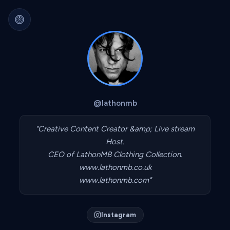
Arquivo Cultural Permanente
Nada se perde.
Filmes, álbuns, livros e
séries guardados para sempre.
Identidade portátil.
Sua curadoria pode
migrar para qualquer plataforma.
Dados seus.
Exportável, interoperável,
sempre acessível.
@lathonmb
"Creative Content Creator &amp; Live stream
Host.
CEO of LathonMB Clothing Collection.
www.lathonmb.co.uk
www.lathonmb.com"
Instagram