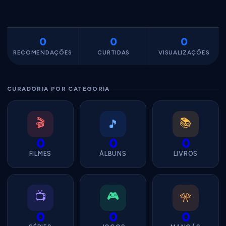
0
0
0
RECOMENDAÇÕES
CURTIDAS
VISUALIZAÇÕES
CURADORIA POR CATEGORIA
🎬
📚
🎵
0
0
0
FILMES
ÁLBUNS
LIVROS
📺
🎮
🎌
0
0
0