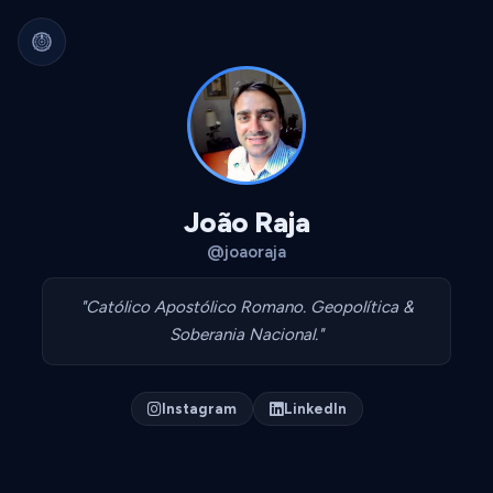
Arquivo Cultural Permanente
Nada se perde.
Filmes, álbuns, livros e
séries guardados para sempre.
Identidade portátil.
Sua curadoria pode
migrar para qualquer plataforma.
Dados seus.
Exportável, interoperável,
sempre acessível.
João Raja
@joaoraja
"Católico Apostólico Romano. Geopolítica &
Soberania Nacional."
Instagram
LinkedIn