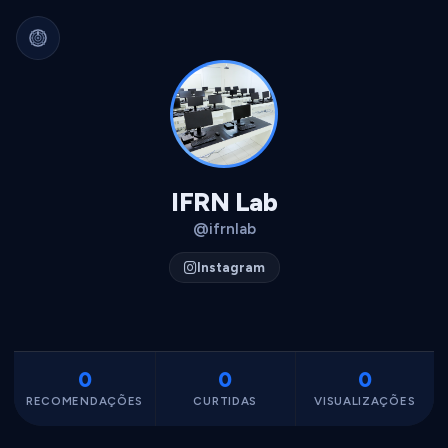
Arquivo Cultural Permanente
Nada se perde.
Filmes, álbuns, livros e
séries guardados para sempre.
Identidade portátil.
Sua curadoria pode
migrar para qualquer plataforma.
Dados seus.
Exportável, interoperável,
sempre acessível.
IFRN Lab
@ifrnlab
Instagram
0
0
0
RECOMENDAÇÕES
CURTIDAS
VISUALIZAÇÕES