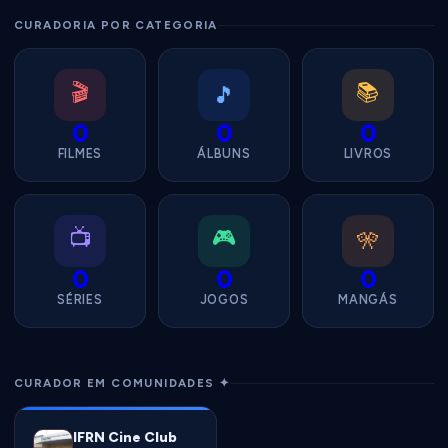
CURADORIA POR CATEGORIA
🎬
📚
🎵
0
0
0
FILMES
ÁLBUNS
LIVROS
📺
🎮
🎌
0
0
0
SÉRIES
JOGOS
MANGÁS
CURADOR EM COMUNIDADES ✦
IFRN Cine Club