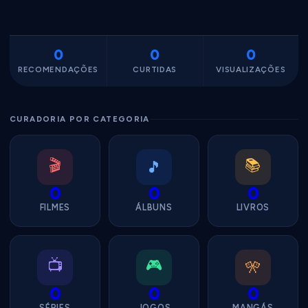
0
0
0
RECOMENDAÇÕES
CURTIDAS
VISUALIZAÇÕES
CURADORIA POR CATEGORIA
🎬
📚
🎵
0
0
0
FILMES
ÁLBUNS
LIVROS
📺
🎮
🎌
0
0
0
SÉRIES
JOGOS
MANGÁS