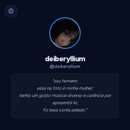
Arquivo Cultural Permanente
Nada se perde.
Filmes, álbuns, livros e
séries guardados para sempre.
Identidade portátil.
Sua curadoria pode
migrar para qualquer plataforma.
Dados seus.
Exportável, interoperável,
sempre acessível.
deiberyllium
@deiberyllium
"sou homem;
essa na foto é minha mulher;
tenho um gosto musical diverso e carência por
apresentá-lo;
fiz essa conta pelado."