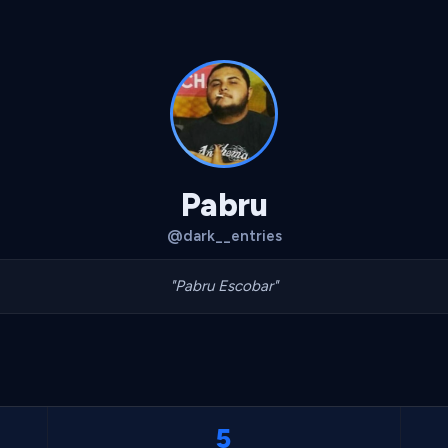
Pabru
@dark__entries
"Pabru Escobar"
5