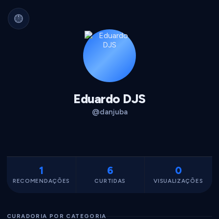
Arquivo Cultural Permanente
Nada se perde.
Filmes, álbuns, livros e
séries guardados para sempre.
Identidade portátil.
Sua curadoria pode
migrar para qualquer plataforma.
Dados seus.
Exportável, interoperável,
sempre acessível.
Eduardo DJS
@danjuba
1
6
0
RECOMENDAÇÕES
CURTIDAS
VISUALIZAÇÕES
CURADORIA POR CATEGORIA