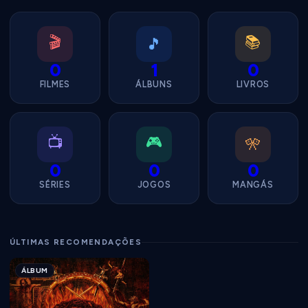
🎬
📚
🎵
0
1
0
FILMES
ÁLBUNS
LIVROS
📺
🎮
🎌
0
0
0
SÉRIES
JOGOS
MANGÁS
ÚLTIMAS RECOMENDAÇÕES
ÁLBUM