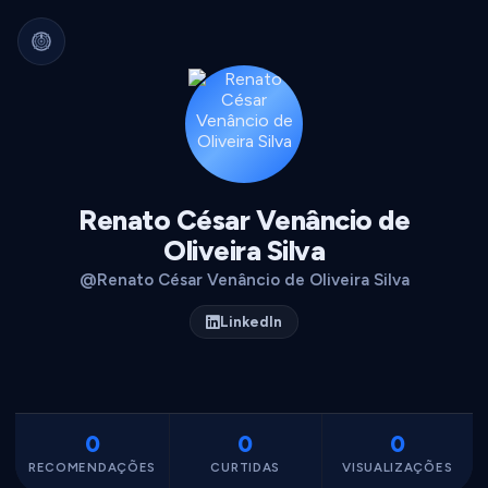
Arquivo Cultural Permanente
Nada se perde.
Filmes, álbuns, livros e
séries guardados para sempre.
Identidade portátil.
Sua curadoria pode
migrar para qualquer plataforma.
Dados seus.
Exportável, interoperável,
sempre acessível.
Renato César Venâncio de
Oliveira Silva
@Renato César Venâncio de Oliveira Silva
LinkedIn
0
0
0
RECOMENDAÇÕES
CURTIDAS
VISUALIZAÇÕES