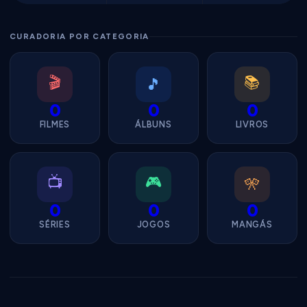
CURADORIA POR CATEGORIA
🎬
📚
🎵
0
0
0
FILMES
ÁLBUNS
LIVROS
📺
🎮
🎌
0
0
0
SÉRIES
JOGOS
MANGÁS