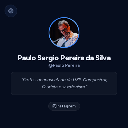
Arquivo Cultural Permanente
Nada se perde.
Filmes, álbuns, livros e
séries guardados para sempre.
Identidade portátil.
Sua curadoria pode
migrar para qualquer plataforma.
Dados seus.
Exportável, interoperável,
sempre acessível.
Paulo Sergio Pereira da Silva
@Paulo Pereira
"Professor aposentado da USP. Compositor,
flautista e saxofonista."
Instagram