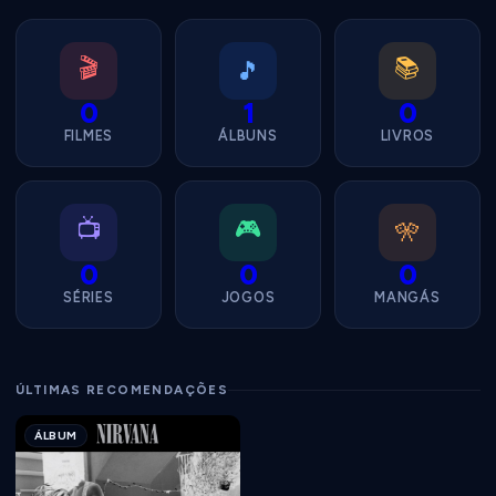
🎬
📚
🎵
0
1
0
FILMES
ÁLBUNS
LIVROS
📺
🎮
🎌
0
0
0
SÉRIES
JOGOS
MANGÁS
ÚLTIMAS RECOMENDAÇÕES
ÁLBUM