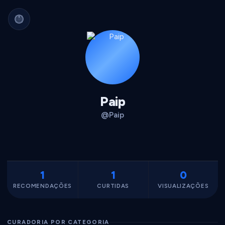
Arquivo Cultural Permanente
Nada se perde.
Filmes, álbuns, livros e
séries guardados para sempre.
Identidade portátil.
Sua curadoria pode
migrar para qualquer plataforma.
Dados seus.
Exportável, interoperável,
sempre acessível.
Paip
@Paip
1
1
0
RECOMENDAÇÕES
CURTIDAS
VISUALIZAÇÕES
CURADORIA POR CATEGORIA