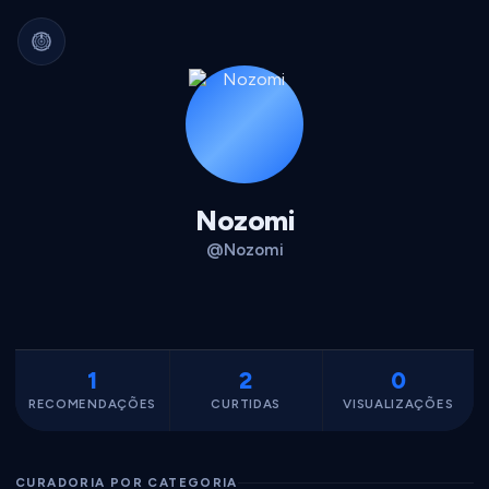
Arquivo Cultural Permanente
Nada se perde.
Filmes, álbuns, livros e
séries guardados para sempre.
Identidade portátil.
Sua curadoria pode
migrar para qualquer plataforma.
Dados seus.
Exportável, interoperável,
sempre acessível.
Nozomi
@Nozomi
1
2
0
RECOMENDAÇÕES
CURTIDAS
VISUALIZAÇÕES
CURADORIA POR CATEGORIA