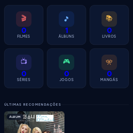
🎬
📚
🎵
0
1
0
FILMES
ÁLBUNS
LIVROS
📺
🎮
🎌
0
0
0
SÉRIES
JOGOS
MANGÁS
ÚLTIMAS RECOMENDAÇÕES
ÁLBUM