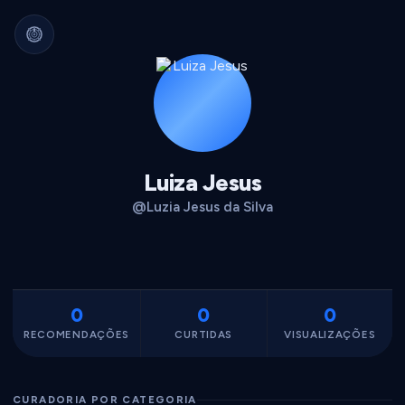
Arquivo Cultural Permanente
Nada se perde.
Filmes, álbuns, livros e
séries guardados para sempre.
Identidade portátil.
Sua curadoria pode
migrar para qualquer plataforma.
Dados seus.
Exportável, interoperável,
sempre acessível.
Luiza Jesus
@Luzia Jesus da Silva
0
0
0
RECOMENDAÇÕES
CURTIDAS
VISUALIZAÇÕES
CURADORIA POR CATEGORIA