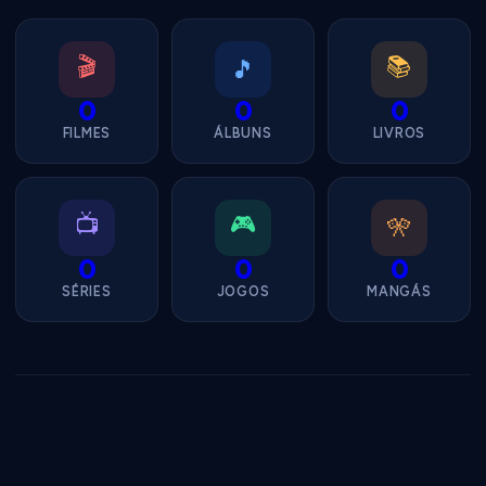
🎬
📚
🎵
0
0
0
FILMES
ÁLBUNS
LIVROS
📺
🎮
🎌
0
0
0
SÉRIES
JOGOS
MANGÁS