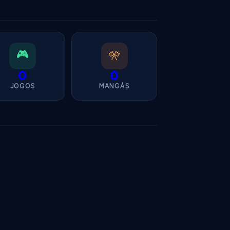
🎮
🎌
0
0
JOGOS
MANGÁS