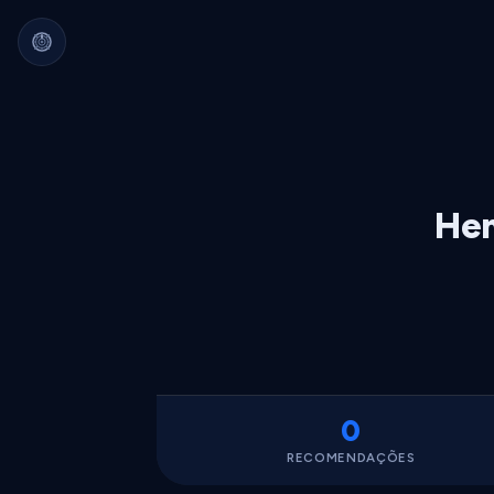
Arquivo Cultural Permanente
Nada se perde.
Filmes, álbuns, livros e
séries guardados para sempre.
Identidade portátil.
Sua curadoria pode
migrar para qualquer plataforma.
Dados seus.
Exportável, interoperável,
sempre acessível.
Hen
0
RECOMENDAÇÕES