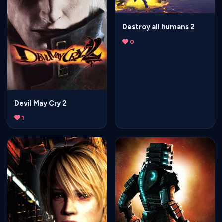
Destroy all humans 2
0
Devil May Cry 2
1