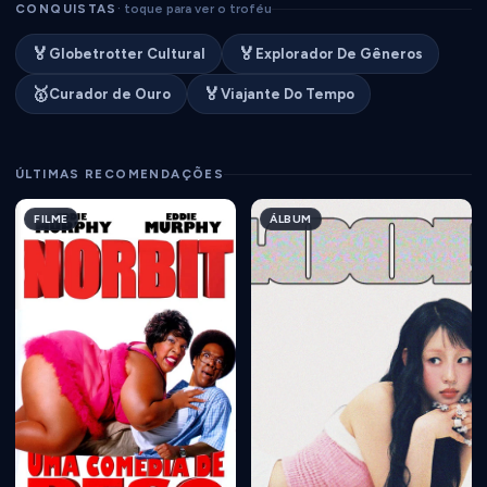
CONQUISTAS
· toque para ver o troféu
🏅
🏅
Globetrotter Cultural
Explorador De Gêneros
🥇
🏅
Curador de Ouro
Viajante Do Tempo
ÚLTIMAS RECOMENDAÇÕES
FILME
ÁLBUM