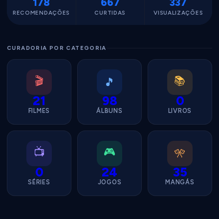
178
667
337
RECOMENDAÇÕES
CURTIDAS
VISUALIZAÇÕES
CURADORIA POR CATEGORIA
🎬
📚
🎵
21
98
0
FILMES
ÁLBUNS
LIVROS
📺
🎮
🎌
0
24
35
SÉRIES
JOGOS
MANGÁS