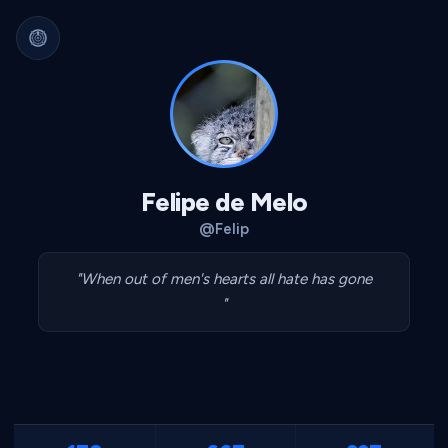
Arquivo Cultural Permanente
Nada se perde.
Filmes, álbuns, livros e
séries guardados para sempre.
Identidade portátil.
Sua curadoria pode
migrar para qualquer plataforma.
Dados seus.
Exportável, interoperável,
sempre acessível.
Felipe de Melo
@Felip
"When out of men's hearts all hate has gone
"