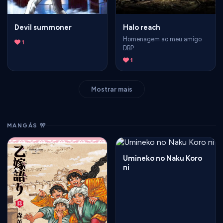
Devil summoner
Halo reach
Homenagem ao meu amigo
1
DBP
1
Mostrar mais
MANGÁS 🎌
Umineko no Naku Koro
ni