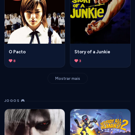
O Pacto
Story of a Junkie
8
3
Mostrar mais
JOGOS 🎮