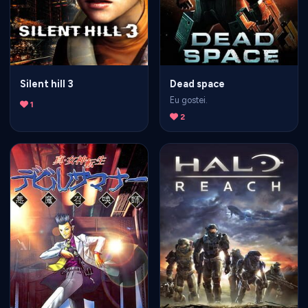
Silent hill 3
Dead space
Eu gostei.
1
2