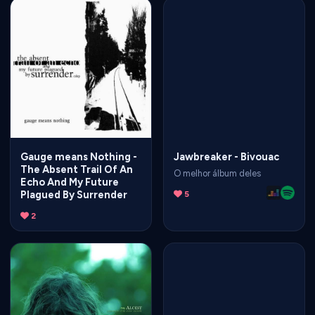
Gauge means Nothing -
Jawbreaker - Bivouac
The Absent Trail Of An
O melhor álbum deles
Echo And My Future
Plagued By Surrender
5
2