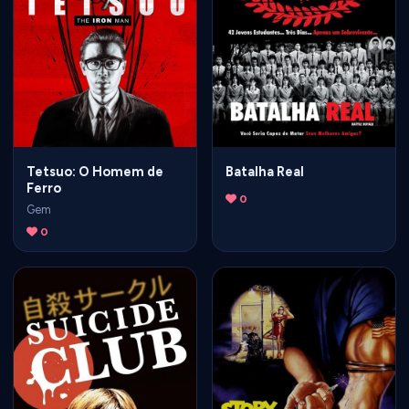
Tetsuo: O Homem de
Batalha Real
Ferro
0
Gem
0