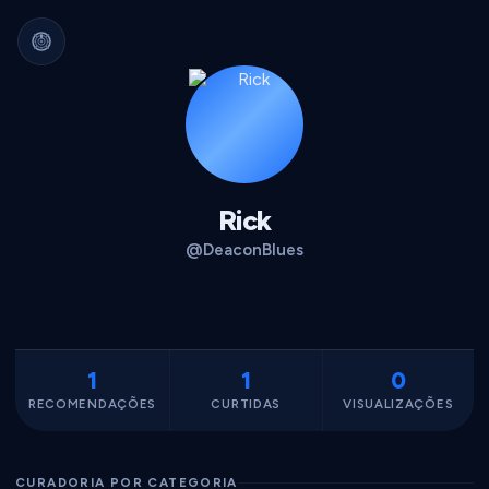
Arquivo Cultural Permanente
Nada se perde.
Filmes, álbuns, livros e
séries guardados para sempre.
Identidade portátil.
Sua curadoria pode
migrar para qualquer plataforma.
Dados seus.
Exportável, interoperável,
sempre acessível.
Rick
@DeaconBlues
1
1
0
RECOMENDAÇÕES
CURTIDAS
VISUALIZAÇÕES
CURADORIA POR CATEGORIA