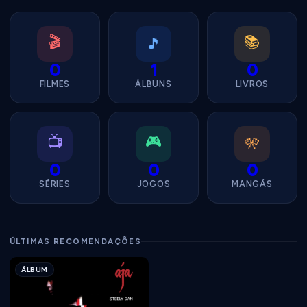
🎬
📚
🎵
0
1
0
FILMES
ÁLBUNS
LIVROS
📺
🎮
🎌
0
0
0
SÉRIES
JOGOS
MANGÁS
ÚLTIMAS RECOMENDAÇÕES
ÁLBUM