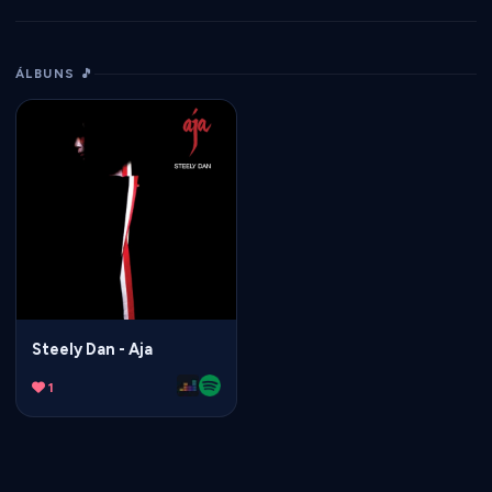
ÁLBUNS 🎵
Steely Dan - Aja
1