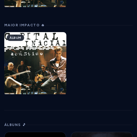
MAIOR IMPACTO 🔥
ÁLBUM
ÁLBUNS 🎵