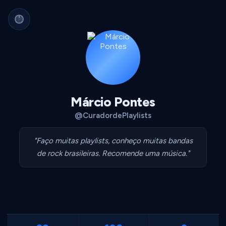
Arquivo Cultural Permanente
Nada se perde.
Filmes, álbuns, livros e
séries guardados para sempre.
Identidade portátil.
Sua curadoria pode
migrar para qualquer plataforma.
Dados seus.
Exportável, interoperável,
sempre acessível.
Márcio Pontes
@CuradordePlaylists
"Faço muitas playlists, conheço muitas bandas
de rock brasileiras. Recomende uma música."