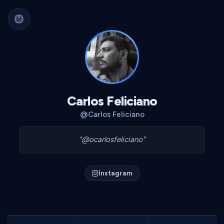
Arquivo Cultural Permanente
Nada se perde.
Filmes, álbuns, livros e
séries guardados para sempre.
Identidade portátil.
Sua curadoria pode
migrar para qualquer plataforma.
Dados seus.
Exportável, interoperável,
sempre acessível.
Carlos Feliciano
@Carlos Feliciano
"@ocarlosfeliciano"
Instagram