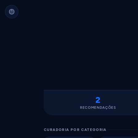
Arquivo Cultural Permanente
Nada se perde.
Filmes, álbuns, livros e
séries guardados para sempre.
Identidade portátil.
Sua curadoria pode
migrar para qualquer plataforma.
Dados seus.
Exportável, interoperável,
sempre acessível.
2
RECOMENDAÇÕES
CURADORIA POR CATEGORIA