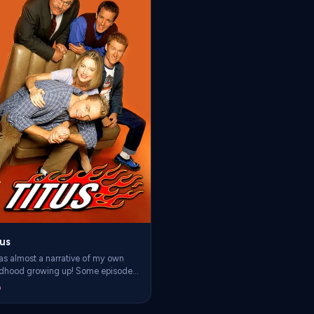
tus
was almost a narrative of my own
ldhood growing up! Some episodes
 legit parallel to experiences I had
0
h my pops.