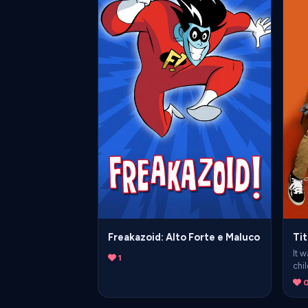
Freakazoid: Alto Forte e Maluco
Ti
It 
1
chi
were
wit