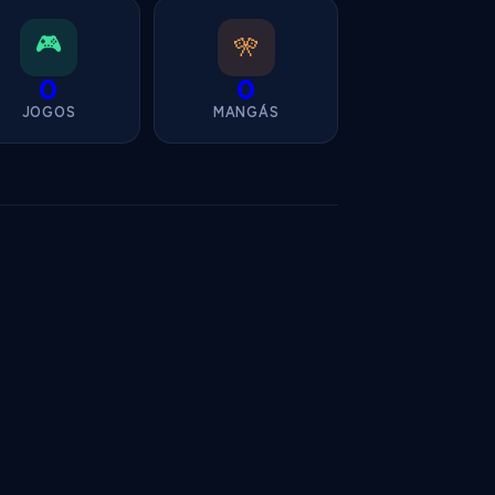
🎮
🎌
0
0
JOGOS
MANGÁS