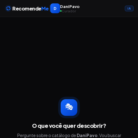
DaniPavo
Recomende
Me
D
IA
Curador
🎭
O que você quer descobrir?
Pergunte sobre o catálogo de
DaniPavo
. Vou buscar